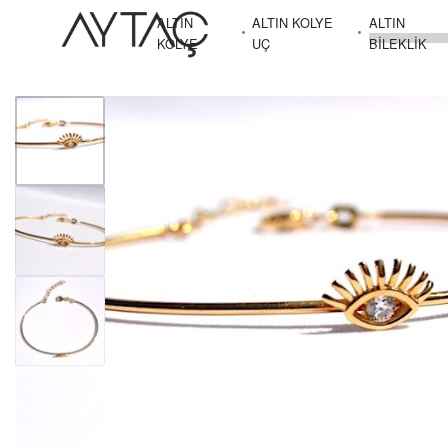
ALTIN
ALTIN KOLYE
ALTIN
KOLYE
UÇ
BILEKLIK