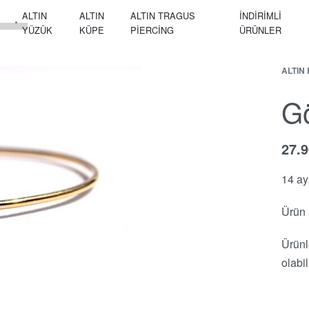
ALTIN
ALTIN
ALTIN TRAGUS
İNDİRİMLİ
YÜZÜK
KÜPE
PIERCING
ÜRÜNLER
ALTIN 
Gö
27.
14 ay
Ürün 
Ürünl
olabi