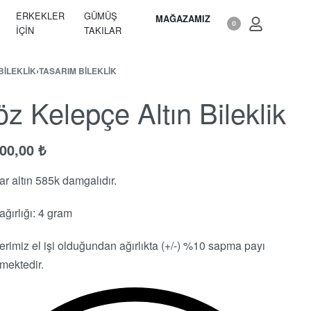
ERKEKLER
GÜMÜŞ
MAĞAZAMIZ
0
İÇIN
TAKILAR
BILEKLIK
›
TASARIM BILEKLIK
z Kelepçe Altın Bileklik
900,00
₺
ar altın 585k damgalıdır.
ağırlığı: 4 gram
erimiz el işi olduğundan ağırlıkta (+/-) %10 sapma payı
lmektedir.