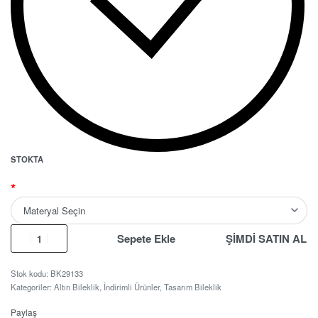
STOKTA
*
Sepete Ekle
ŞİMDİ SATIN AL
BK29133
Kategoriler:
Altın Bileklik
,
İndirimli Ürünler
,
Tasarım Bileklik
Paylaş