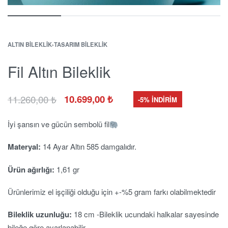
ALTIN BILEKLIK
›
TASARIM BILEKLIK
Fil Altın Bileklik
11.260,00
₺
10.699,00
₺
-5% İNDİRİM
İyi şansın ve gücün sembolü fil
Materyal:
14 Ayar Altın 585 damgalıdır.
Ürün ağırlığı:
1,61 gr
Ürünlerimiz el işçiliği olduğu için +-%5 gram farkı olabilmektedir
Bileklik uzunluğu:
18 cm -Bileklik ucundaki halkalar sayesinde
bileğe göre ayarlanabilir.