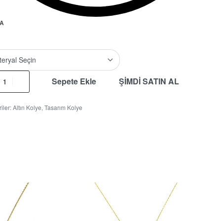
A
Sepete Ekle
ŞİMDİ SATIN AL
iler:
Altın Kolye
,
Tasarım Kolye