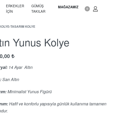
ERKEKLER
GÜMÜŞ
MAĞAZAMIZ
0
İÇIN
TAKILAR
 KOLYE
›
TASARIM KOLYE
tın Yunus Kolye
90,00
₺
yal:
14 Ayar Altın
:
Sarı Altın
rım:
Minimalist Yunus Figürü
nım:
Hafif ve konforlu yapısıyla günlük kullanıma tamamen
dur.