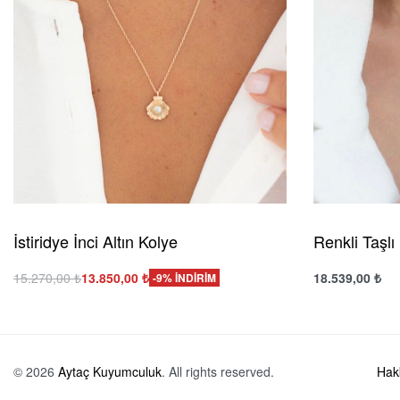
İstiridye İnci Altın Kolye
Renkli Taşlı
15.270,00
₺
13.850,00
₺
18.539,00
₺
-9% İNDİRİM
Sepete Ekle
Sepete Ekle
Hızlı Görünüm
H
© 2026
Aytaç Kuyumculuk
. All rights reserved.
Hak