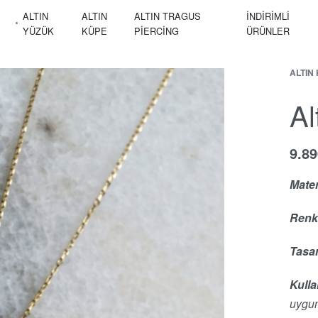
ALTIN
ALTIN
ALTIN TRAGUS
İNDİRİMLİ
YÜZÜK
KÜPE
PIERCING
ÜRÜNLER
ALTIN
Al
9.8
Mater
Renk
Tasa
Kulla
uygun