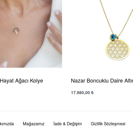
 Hayat Ağacı Kolye
Nazar Boncuklu Daire Altı
17.980,00
₺
Sepete Ekle
ızlı Görünüm
Hızlı Görünüm
kımızda
Mağazamız
İade & Değişim
Gizlilik Sözleşmesi